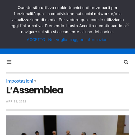
GOVERNO.IT
MINISTERO DELL’INTERNO
Questo sito utilizza cookie tecnici e di terze parti per
funzionalità quali la condivisione sui social network e/o la
visualizzazione di media. Per vedere quali cookie utilizziamo
leggi l'informativa. Premendo il tasto Accetto o continuando a
navigare sul sito si acconsente all'uso dei cookie.
ACCETTO
No, voglio maggiori informazioni
Impostazioni
»
L’Assemblea
APR 11, 2022