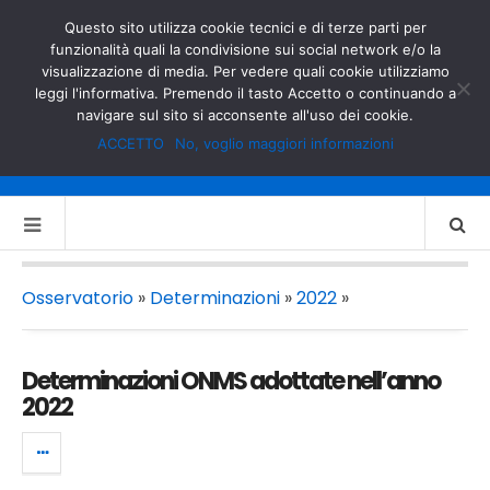
GOVERNO.IT
MINISTERO DELL’INTERNO
Questo sito utilizza cookie tecnici e di terze parti per
funzionalità quali la condivisione sui social network e/o la
visualizzazione di media. Per vedere quali cookie utilizziamo
leggi l'informativa. Premendo il tasto Accetto o continuando a
navigare sul sito si acconsente all'uso dei cookie.
ACCETTO
No, voglio maggiori informazioni
Osservatorio
»
Determinazioni
»
2022
»
Determinazioni ONMS adottate nell’anno
2022