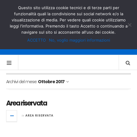
GOVERNO.IT
MINISTERO DELL’INTERNO
Questo sito utilizza cookie tecnici e di terze parti per
funzionalità quali la condivisione sui social network e/o la
visualizzazione di media. Per vedere quali cookie utilizziamo
leggi l'informativa. Premendo il tasto Accetto o continuando a
navigare sul sito si acconsente all'uso dei cookie.
ACCETTO
No, voglio maggiori informazioni
Archivi del mese:
Ottobre 2017
Area riservata
in
AREA RISERVATA