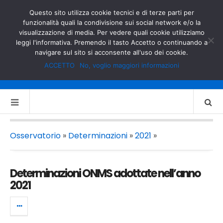
GOVERNO.IT
MINISTERO DELL’INTERNO
Questo sito utilizza cookie tecnici e di terze parti per
funzionalità quali la condivisione sui social network e/o la
visualizzazione di media. Per vedere quali cookie utilizziamo
leggi l'informativa. Premendo il tasto Accetto o continuando a
navigare sul sito si acconsente all'uso dei cookie.
ACCETTO
No, voglio maggiori informazioni
Osservatorio
»
Determinazioni
»
2021
»
Determinazioni ONMS adottate nell’anno
2021