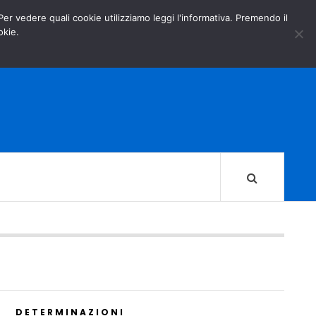
GOVERNO.IT
MINISTERO DELL’INTERNO
 Per vedere quali cookie utilizziamo leggi l'informativa. Premendo il
okie.
DETERMINAZIONI