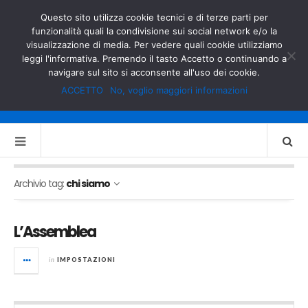
GOVERNO.IT
MINISTERO DELL’INTERNO
Questo sito utilizza cookie tecnici e di terze parti per
funzionalità quali la condivisione sui social network e/o la
visualizzazione di media. Per vedere quali cookie utilizziamo
leggi l'informativa. Premendo il tasto Accetto o continuando a
navigare sul sito si acconsente all'uso dei cookie.
ACCETTO
No, voglio maggiori informazioni
Archivio tag:
chi siamo
L’Assemblea
in
IMPOSTAZIONI