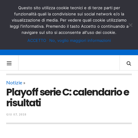
GOVERNO.IT
MINISTERO DELL’INTERNO
Questo sito utilizza cookie tecnici e di terze parti per
funzionalità quali la condivisione sui social network e/o la
visualizzazione di media. Per vedere quali cookie utilizziamo
leggi l'informativa. Premendo il tasto Accetto o continuando a
navigare sul sito si acconsente all'uso dei cookie.
ACCETTO
No, voglio maggiori informazioni
Notizie
»
Playoff serie C: calendario e
risultati
GIU 07, 2018