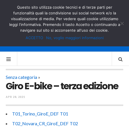
GOVERNO.IT
MINISTERO DELL’INTERNO
Questo sito utilizza cookie tecnici e di terze parti per
funzionalità quali la condivisione sui social network e/o la
visualizzazione di media. Per vedere quali cookie utilizziamo
leggi l'informativa. Premendo il tasto Accetto o continuando a
navigare sul sito si acconsente all'uso dei cookie.
ACCETTO
No, voglio maggiori informazioni
Senza categoria
»
Giro E-bike – terza edizione
APR 28, 2021
T01_Torino_GiroE_DEF T01
T02_Novara_CR_GiroE_DEF T02