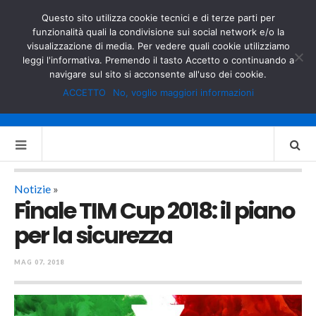
GOVERNO.IT
MINISTERO DELL’INTERNO
Questo sito utilizza cookie tecnici e di terze parti per
funzionalità quali la condivisione sui social network e/o la
visualizzazione di media. Per vedere quali cookie utilizziamo
leggi l'informativa. Premendo il tasto Accetto o continuando a
navigare sul sito si acconsente all'uso dei cookie.
ACCETTO
No, voglio maggiori informazioni
Notizie
»
Finale TIM Cup 2018: il piano
per la sicurezza
MAG 07, 2018