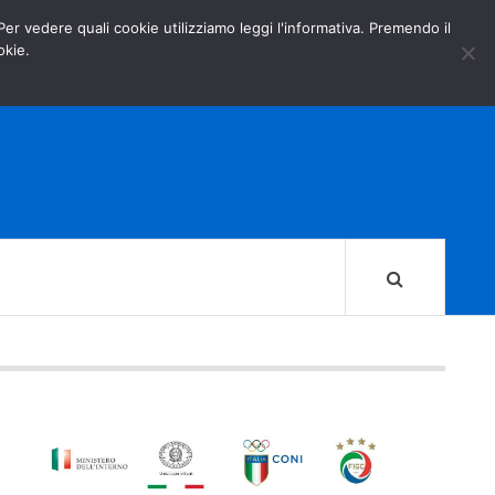
GOVERNO.IT
MINISTERO DELL’INTERNO
 Per vedere quali cookie utilizziamo leggi l'informativa. Premendo il
okie.