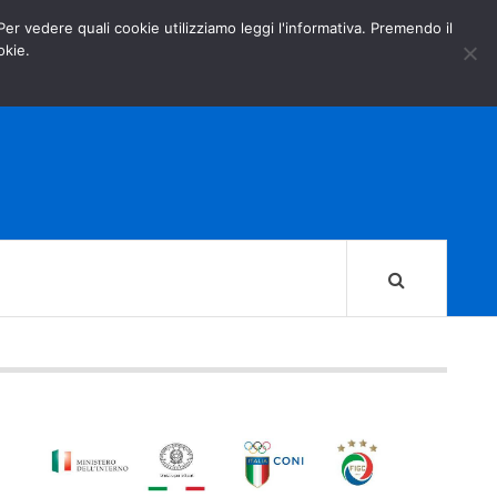
GOVERNO.IT
MINISTERO DELL’INTERNO
 Per vedere quali cookie utilizziamo leggi l'informativa. Premendo il
okie.