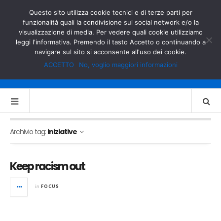
GOVERNO.IT
MINISTERO DELL’INTERNO
Questo sito utilizza cookie tecnici e di terze parti per
funzionalità quali la condivisione sui social network e/o la
visualizzazione di media. Per vedere quali cookie utilizziamo
leggi l'informativa. Premendo il tasto Accetto o continuando a
navigare sul sito si acconsente all'uso dei cookie.
ACCETTO
No, voglio maggiori informazioni
Archivio tag:
iniziative
Keep racism out
in
FOCUS