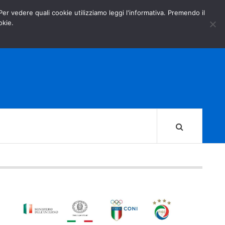
GOVERNO.IT
MINISTERO DELL’INTERNO
 Per vedere quali cookie utilizziamo leggi l'informativa. Premendo il
okie.