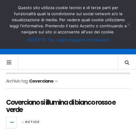
GOVERNO.IT
MINISTERO DELL’INTERNO
Questo sito utilizza cookie tecnici e di terze parti per
funzionalità quali la condivisione sui social network e/o la
visualizzazione di media. Per vedere quali cookie utilizziamo
leggi l'informativa. Premendo il tasto Accetto o continuando a
navigare sul sito si acconsente all'uso dei cookie.
ACCETTO
No, voglio maggiori informazioni
Archivio tag:
Coverciano
Coverciano si illumina di bianco rosso e
verde
in
NOTIZIE