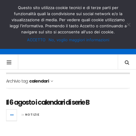
GOVERNO.IT
MINISTERO DELL’INTERNO
Questo sito utilizza cookie tecnici e di terze parti per
funzionalità quali la condivisione sui social network e/o la
visualizzazione di media. Per vedere quali cookie utilizziamo
leggi l'informativa. Premendo il tasto Accetto o continuando a
navigare sul sito si acconsente all'uso dei cookie.
ACCETTO
No, voglio maggiori informazioni
Archivio tag:
calendari
Il 6 agosto i calendari di serie B
in
NOTIZIE