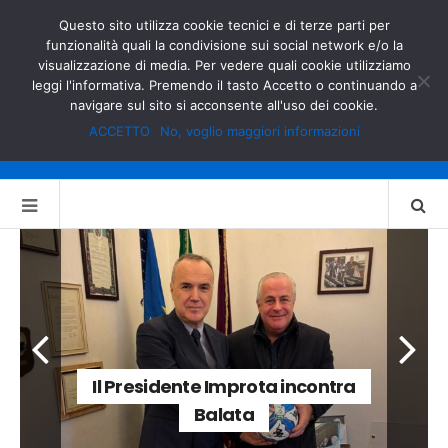
GOVERNO.IT
MINISTERO DELL’INTERNO
Questo sito utilizza cookie tecnici e di terze parti per
funzionalità quali la condivisione sui social network e/o la
visualizzazione di media. Per vedere quali cookie utilizziamo
leggi l'informativa. Premendo il tasto Accetto o continuando a
navigare sul sito si acconsente all'uso dei cookie.
ACCETTO
No, voglio maggiori informazioni
Il Presidente Improta incontra
Balata