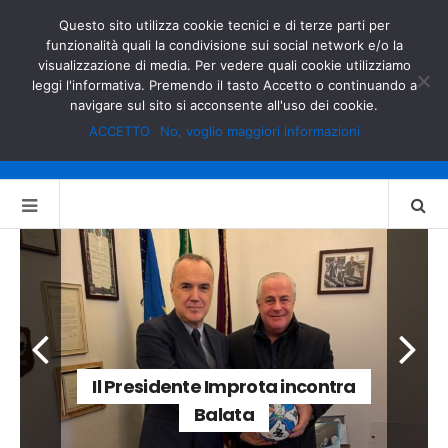
GOVERNO.IT
MINISTERO DELL’INTERNO
Questo sito utilizza cookie tecnici e di terze parti per
funzionalità quali la condivisione sui social network e/o la
visualizzazione di media. Per vedere quali cookie utilizziamo
leggi l'informativa. Premendo il tasto Accetto o continuando a
navigare sul sito si acconsente all'uso dei cookie.
ACCETTO
No, voglio maggiori informazioni
Il Presidente Improta incontra
Balata