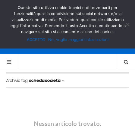
GOVERNO.IT
MINISTERO DELL’INTERNO
Questo sito utilizza cookie tecnici e di terze parti per
funzionalità quali la condivisione sui social network e/o la
visualizzazione di media. Per vedere quali cookie utilizziamo
leggi l'informativa. Premendo il tasto Accetto o continuando a
navigare sul sito si acconsente all'uso dei cookie.
ACCETTO
No, voglio maggiori informazioni
Archivio tag:
scheda società
Nessun articolo trovato.