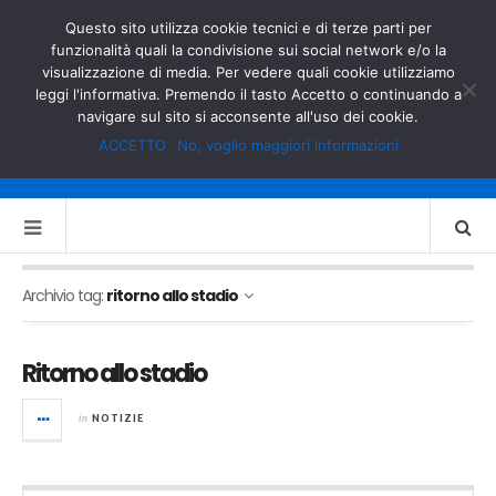
GOVERNO.IT
MINISTERO DELL’INTERNO
Questo sito utilizza cookie tecnici e di terze parti per
funzionalità quali la condivisione sui social network e/o la
visualizzazione di media. Per vedere quali cookie utilizziamo
leggi l'informativa. Premendo il tasto Accetto o continuando a
navigare sul sito si acconsente all'uso dei cookie.
ACCETTO
No, voglio maggiori informazioni
Archivio tag:
ritorno allo stadio
Ritorno allo stadio
in
NOTIZIE