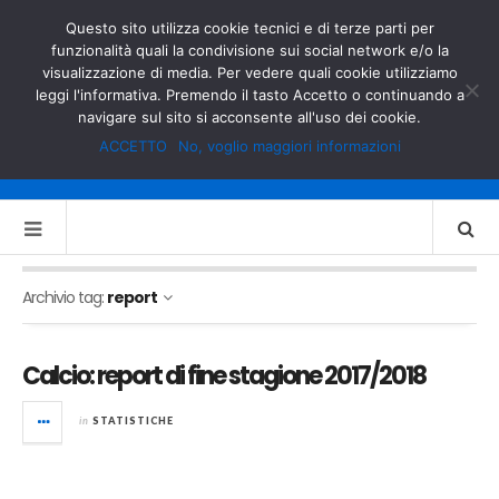
GOVERNO.IT
MINISTERO DELL’INTERNO
Questo sito utilizza cookie tecnici e di terze parti per
funzionalità quali la condivisione sui social network e/o la
visualizzazione di media. Per vedere quali cookie utilizziamo
leggi l'informativa. Premendo il tasto Accetto o continuando a
navigare sul sito si acconsente all'uso dei cookie.
ACCETTO
No, voglio maggiori informazioni
Archivio tag:
report
Calcio: report di fine stagione 2017/2018
in
STATISTICHE