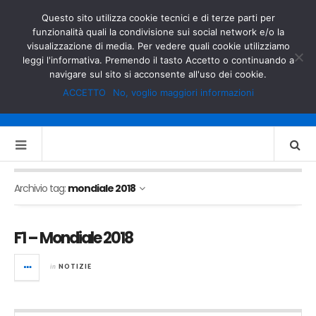
GOVERNO.IT
MINISTERO DELL’INTERNO
Questo sito utilizza cookie tecnici e di terze parti per
funzionalità quali la condivisione sui social network e/o la
visualizzazione di media. Per vedere quali cookie utilizziamo
leggi l'informativa. Premendo il tasto Accetto o continuando a
navigare sul sito si acconsente all'uso dei cookie.
ACCETTO
No, voglio maggiori informazioni
Archivio tag:
mondiale 2018
F1 – Mondiale 2018
in
NOTIZIE