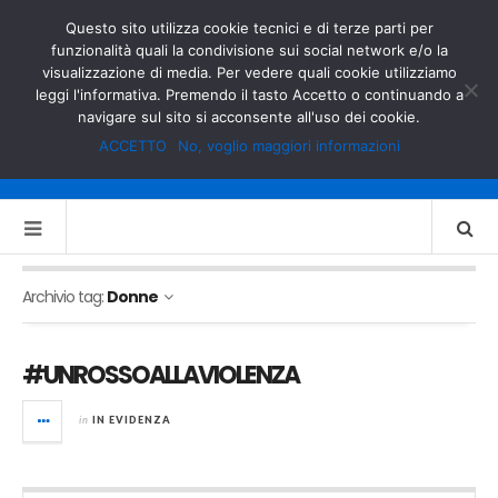
GOVERNO.IT
MINISTERO DELL’INTERNO
Questo sito utilizza cookie tecnici e di terze parti per
funzionalità quali la condivisione sui social network e/o la
visualizzazione di media. Per vedere quali cookie utilizziamo
leggi l'informativa. Premendo il tasto Accetto o continuando a
navigare sul sito si acconsente all'uso dei cookie.
ACCETTO
No, voglio maggiori informazioni
Archivio tag:
Donne
#UNROSSOALLAVIOLENZA
in
IN EVIDENZA