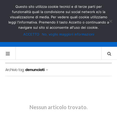
GOVERNO.IT
MINISTERO DELL’INTERNO
Questo sito utilizza cookie tecnici e di terze parti per
funzionalità quali la condivisione sui social network e/o la
visualizzazione di media. Per vedere quali cookie utilizziamo
leggi l'informativa. Premendo il tasto Accetto o continuando a
navigare sul sito si acconsente all'uso dei cookie.
ACCETTO
No, voglio maggiori informazioni
Archivio tag:
denunciati
Nessun articolo trovato.