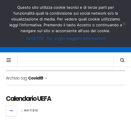
GOVERNO.IT
MINISTERO DELL’INTERNO
Questo sito utilizza cookie tecnici e di terze parti per
funzionalità quali la condivisione sui social network e/o la
visualizzazione di media. Per vedere quali cookie utilizziamo
leggi l'informativa. Premendo il tasto Accetto o continuando a
navigare sul sito si acconsente all'uso dei cookie.
ACCETTO
No, voglio maggiori informazioni
Archivio tag:
Covid19
Calendario UEFA
in
NOTIZIE