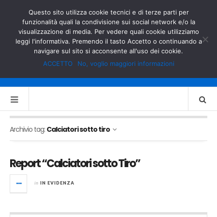
GOVERNO.IT
MINISTERO DELL’INTERNO
Questo sito utilizza cookie tecnici e di terze parti per
funzionalità quali la condivisione sui social network e/o la
visualizzazione di media. Per vedere quali cookie utilizziamo
leggi l'informativa. Premendo il tasto Accetto o continuando a
navigare sul sito si acconsente all'uso dei cookie.
ACCETTO
No, voglio maggiori informazioni
Archivio tag:
Calciatori sotto tiro
Report “Calciatori sotto Tiro”
in
IN EVIDENZA